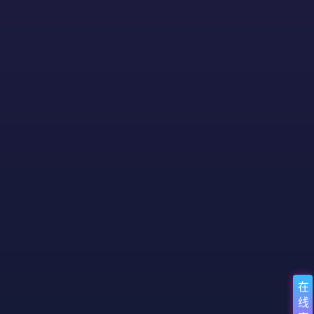
询平台，摩臣5以虚心的态度聆